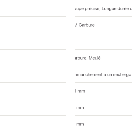
Coupe précise, Longue durée de
HM Carbure
24
Carbure, Meulé
Emmanchement à un seul ergo
1.1 mm
59 mm
83 mm