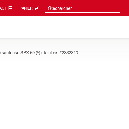
Search suggestions
Rechercher
ACT‎
PANIER
 sauteuse SPX 59 (5) stainless
#2332313