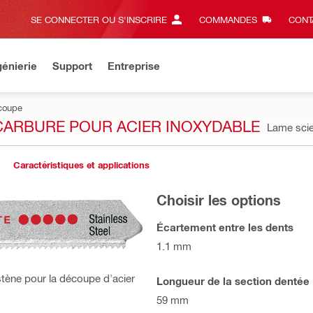
SE CONNECTER OU S'INSCRIRE
COMMANDES
CONT
énierie
Support
Entreprise
coupe
 CARBURE POUR ACIER INOXYDABLE
Lame scie
Caractéristiques et applications
Choisir les options
Écartement entre les dents
1.1 mm
tène pour la découpe d'acier
Longueur de la section dentée
59 mm