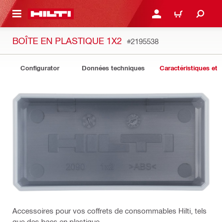
RETOUR
SE CONNECTER OU S'IN
PANIER
BOÎTE EN PLASTIQUE 1X2
#2195538
Configurator
Données techniques
Caractéristiques et 
Accessoires pour vos coffrets de consommables Hilti, tels
que des bacs en plastique