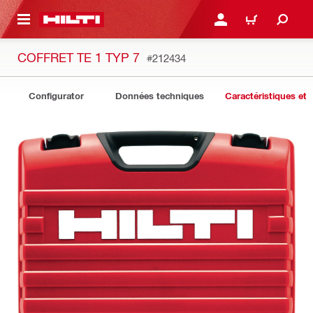
RETOUR
SE CONNECTER OU S'IN
PANIER
COFFRET TE 1 TYP 7
#212434
Configurator
Données techniques
Caractéristiques et 