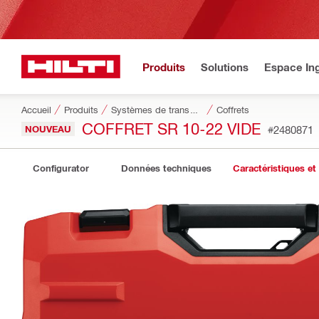
Produits
Solutions
Espace Ing
Accueil
Produits
Systèmes de transport et de stockage des outils
Coffrets
COFFRET SR 10-22 VIDE
NOUVEAU
#2480871
Configurator
Données techniques
Caractéristiques et