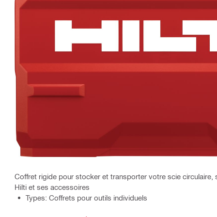
Coffret rigide pour stocker et transporter votre scie circulaire
Hilti et ses accessoires
Types: Coffrets pour outils individuels