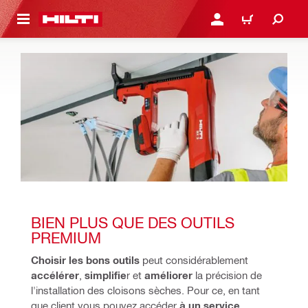
RETOUR
SE CONNECTER OU S'IN
PANIER
BIEN PLUS QUE DES OUTILS 
PREMIUM
Choisir les bons outils
 peut considérablement 
accélérer
, 
simplifie
r et 
améliorer 
la précision de 
l'installation des cloisons sèches. 
Pour ce, en tant 
que client vous pouvez accéder 
à un service 