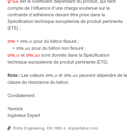
ψ°
est le coefficient dépendant du produit, qui tient
sus
compte de l'influence d'une charge soutenue sur la
contrainte d'adhérence devant être prise dans la
Spécification technique européenne de produit pertinente
(ETE) ;
σ
= σ
pour du béton fissuré ;
Rk
Rk,cr
= σ
pour du béton non fissuré ;
Rk,ucr
σ
et
σ
sont donnés dans la Spécification
Rk,cr
Rk,ucr
technique européenne de produit pertinente (ETE).
Note :
Les valeurs σ
et σ
peuvent dépendre de la
Rk,cr
Rk,ucr
classe de résistance du béton.
Cordialement.
Yannick
Ingénieur Expert
Profis Engineering,
EN 1992-4,
Implantation mini