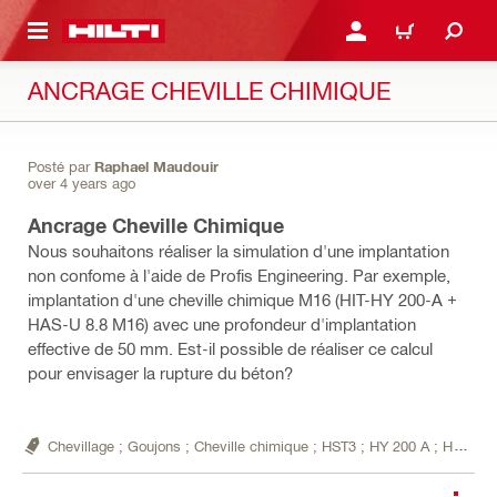
RETOUR
SE CONNECTER OU S'IN
PANIER
ANCRAGE CHEVILLE CHIMIQUE
Posté par
Raphael Maudouir
over 4 years ago
Ancrage Cheville Chimique
Nous souhaitons réaliser la simulation d'une implantation
non confome à l'aide de Profis Engineering. Par exemple,
implantation d'une cheville chimique M16 (HIT-HY 200-A +
HAS-U 8.8 M16) avec une profondeur d'implantation
effective de 50 mm. Est-il possible de réaliser ce calcul
pour envisager la rupture du béton?
Chevillage ; Goujons ; Cheville chimique ; HST3 ; HY 200 A ; HDA,
be