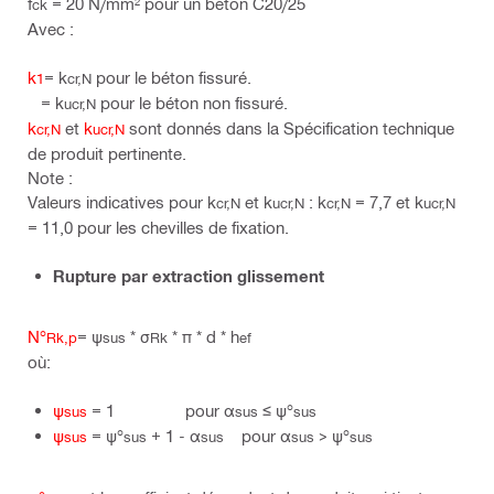
f
= 20 N/mm² pour un béton C20/25
ck
Avec :
k
= k
pour le béton fissuré.
1
cr,N
= k
pour le béton non fissuré.
ucr,N
k
et
k
sont donnés dans la Spécification technique
cr,N
ucr,N
de produit pertinente.
Note :
Valeurs indicatives pour k
et k
: k
= 7,7 et k
cr,N
ucr,N
cr,N
ucr,N
= 11,0 pour les chevilles de fixation.
Rupture par extraction glissement
N°
= ψ
* σ
* π * d * h
Rk,p
sus
Rk
ef
où:
ψ
= 1 pour α
≤ ψ°
sus
sus
sus
ψ
= ψ°
+ 1 - α
pour α
ψ°
sus
sus
sus
sus >
sus