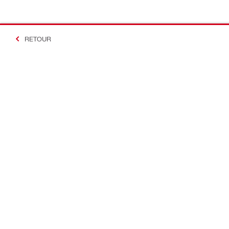
RETOUR
#Making Constructi
Contact
Accès rapi