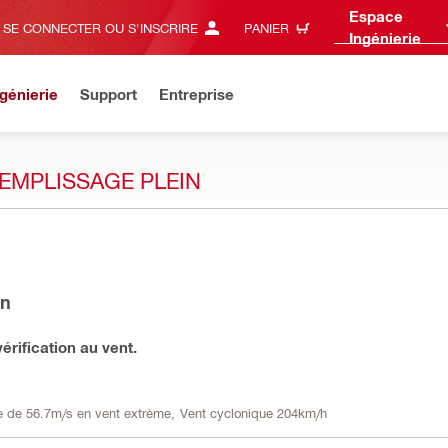
Espace
SE CONNECTER OU S'INSCRIRE
PANIER
Ingénierie
génierie
Support
Entreprise
EMPLISSAGE PLEIN
in
vérification au vent.
e de 56.7m/s en vent extrème,
Vent cyclonique 204km/h