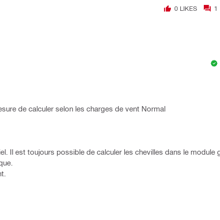
0
LIKES
1
esure de calculer selon les charges de vent Normal
l. Il est toujours possible de calculer les chevilles dans le module 
que.
t.