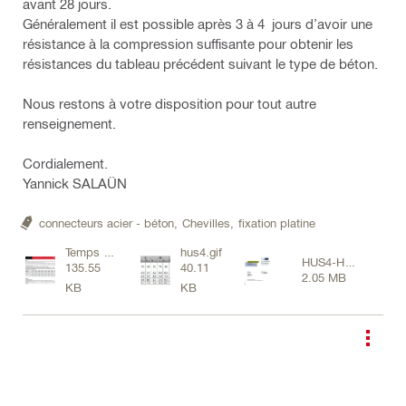
avant 28 jours.
Généralement il est possible après 3 à 4 jours d’avoir une
résistance à la compression suffisante pour obtenir les
résistances du tableau précédent suivant le type de béton.
Nous restons à votre disposition pour tout autre
renseignement.
Cordialement.
Yannick SALAÜN
connecteurs acier - béton,
Chevilles,
fixation platine
Temps de
hus4.gif
HUS4-H
135.55
40.11
séchage
2.05 MB
Homologation
KB
KB
béton.png
DIBT Z-21.8-
2137.pdf