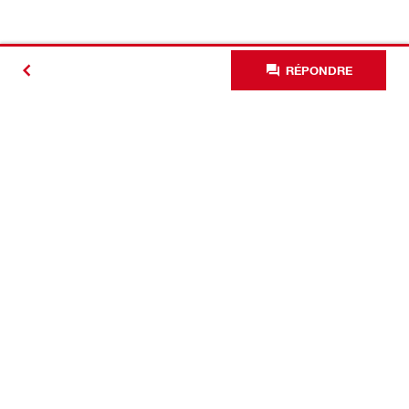
RÉPONDRE
#Making
Construction
Better