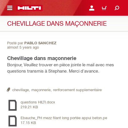
RETOUR
SE CONNECTER OU S'IN
PANIER
CHEVILLAGE DANS MAÇONNERIE
Posté par
PABLO SANCHEZ
almost 5 years ago
Chevillage dans maçonnerie
Bonjour, Veuillez trouver en pièce jointe le mail avec mes
questions transmis à Stephane. Merci d'avance.
chevillage,
maçonnerie,
renforcement supplementaire
questions HILTI.docx
219.21 KB
Ebauche_PH mezz filant long portée appui beton.pe
17.15 KB