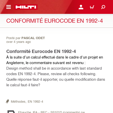
RETOUR
SE CONNECTER OU S'IN
PANIER
CONFORMITÉ EUROCODE EN 1992-4
Posté par
PASCAL ODET
over 4 years ago
Conformité Eurocode EN 1992-4
À la suite d’un calcul effectué dans le cadre d'un projet en
Angleterre, le commentaire suivant est revenu :
Design method shall be in accordance with last standard
codes EN 1992-4. Please, review all checks following.
Quelle réponse faut-il apporter, ou quelle modification dans
le calcul faut-il faire?
Méthodes,
EN 1992-4
Ebauche_IFA - REC - SS101D (comments).pe