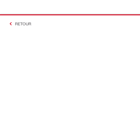
RETOUR
#Making Constructi
Contact
Accès rapi