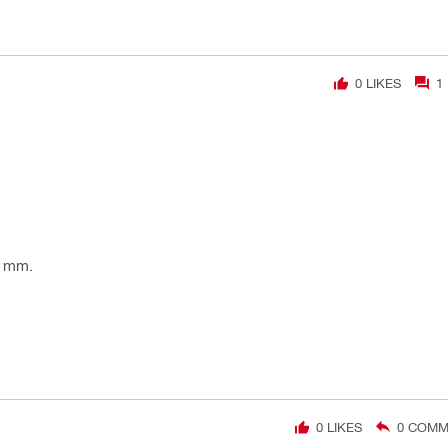
0
LIKES
1
2 mm.
0
LIKES
0
COMME