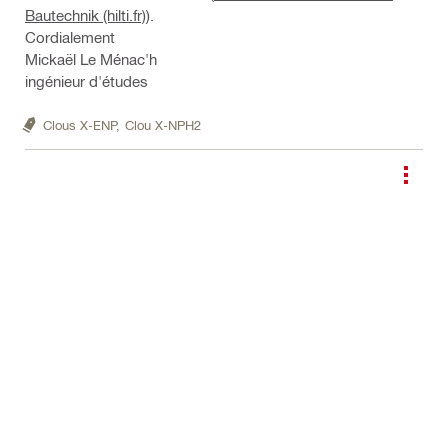
Bautechnik (hilti.fr)
).
Cordialement
Mickaël Le Ménac'h
ingénieur d'études
Clous X-ENP,
Clou X-NPH2