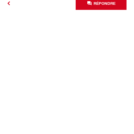
RÉPONDRE
#Making
Construction
Better