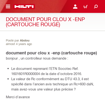
RETOUR
SE CONNECTER OU S'IN
PANIER
DOCUMENT POUR CLOU X -ENP
(CARTOUCHE ROUGE)
Posté par
Abdou
almost 4 years ago
document pour clou x -enp (cartouche rouge)
bonjour , un controlleur nous demande :
Le document reprenant l’ETN Socotec Ref.
1601601R0000004 de la date d’octobre 2016.
La valeur de Rc conformément au DTU 43.3, il est
spécifié dans l’ancien avis technique un Rc>600 daN,
mais avez-vous une valeur plus précise ?
Merci d'avance