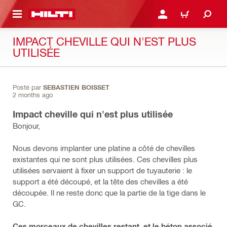
RETOUR
SE CONNECTER OU S'IN
PANIER
IMPACT CHEVILLE QUI N'EST PLUS
UTILISÉE
Posté par
SEBASTIEN BOISSET
2 months ago
Impact cheville qui n'est plus utilisée
Bonjour,
Nous devons implanter une platine a côté de chevilles
existantes qui ne sont plus utilisées. Ces chevilles plus
utilisées servaient à fixer un support de tuyauterie : le
support a été découpé, et la tête des chevilles a été
découpée. Il ne reste donc que la partie de la tige dans le
GC.
Ces morceaux de chevilles restant, et le béton associé