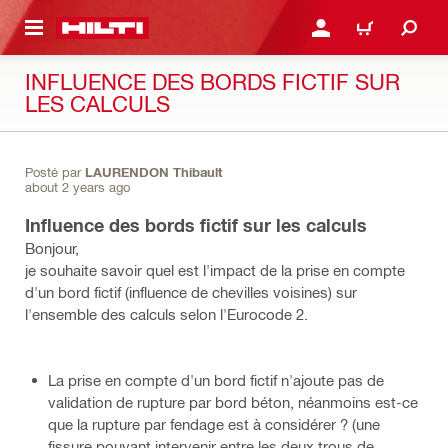
RETOUR
SE CONNECTER OU S'IN
PANIER
INFLUENCE DES BORDS FICTIF SUR
LES CALCULS
Posté par
LAURENDON Thibault
about 2 years ago
Influence des bords fictif sur les calculs
Bonjour,
je souhaite savoir quel est l'impact de la prise en compte
d'un bord fictif (influence de chevilles voisines) sur
l'ensemble des calculs selon l'Eurocode 2.
La prise en compte d'un bord fictif n'ajoute pas de
validation de rupture par bord béton, néanmoins est-ce
que la rupture par fendage est à considérer ? (une
fissure pouvant intervenir entre les deux trous de