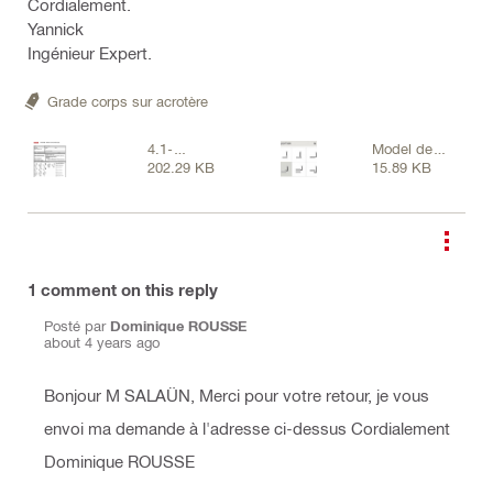
Cordialement.
Yannick
Ingénieur Expert.
Grade corps sur acrotère
4.1-
Model de
202.29 KB
15.89 KB
Checklist_Garde
garde
Corps_2022.pdf
corps.JPG
1
comment on this reply
Posté par
Dominique ROUSSE
about 4 years ago
Bonjour M SALAÜN, Merci pour votre retour, je vous
envoi ma demande à l'adresse ci-dessus Cordialement
Dominique ROUSSE