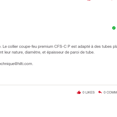
rie. Le collier coupe-feu premium CFS-C P est adapté à des tubes pl
leur nature, diamètre, et épaisseur de paroi de tube.
technique@hilti.com.
0
LIKES
0
COMME