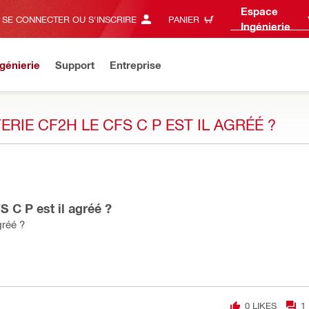
Espace
SE CONNECTER OU S'INSCRIRE
PANIER
Ingénierie
génierie
Support
Entreprise
IE CF2H LE CFS C P EST IL AGRÉÉ ?
 C P est il agréé ?
gréé ?
0
LIKES
1