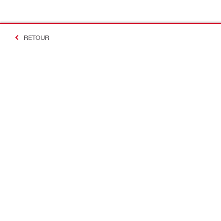
RETOUR
#Making Constructi
Contact
Accès rapi