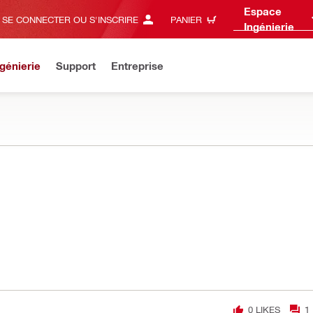
Espace
SE CONNECTER OU S'INSCRIRE
PANIER
Ingénierie
génierie
Support
Entreprise
0
LIKES
1