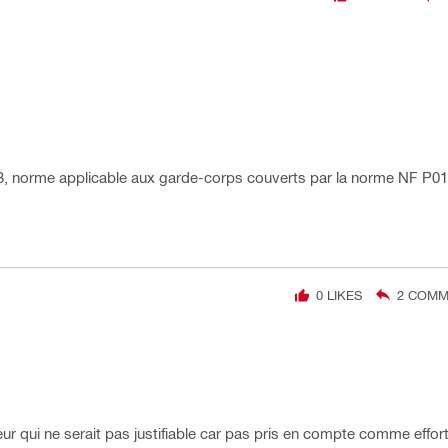
13, norme applicable aux garde-corps couverts par la norme NF P01
0
LIKES
2
COMME
rieur qui ne serait pas justifiable car pas pris en compte comme effo