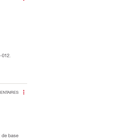
-012.
NTAIRES
rt de base