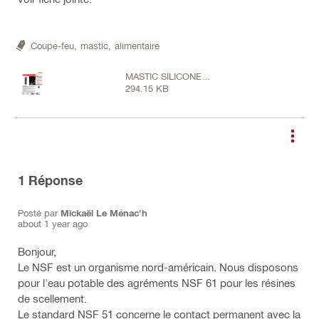
Coupe-feu,
mastic,
alimentaire
MASTIC SILICONE
294.15 KB
ALIMENTAIRE (002).pdf
1
Réponse
Posté par
Mickaël Le Ménac'h
about 1 year ago
Bonjour,
Le NSF est un organisme nord-américain. Nous disposons
pour l'eau potable des agréments NSF 61 pour les résines
de scellement.
Le standard NSF 51 concerne le contact permanent avec la