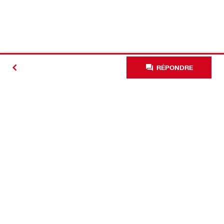
RÉPONDRE
#Making
Construction