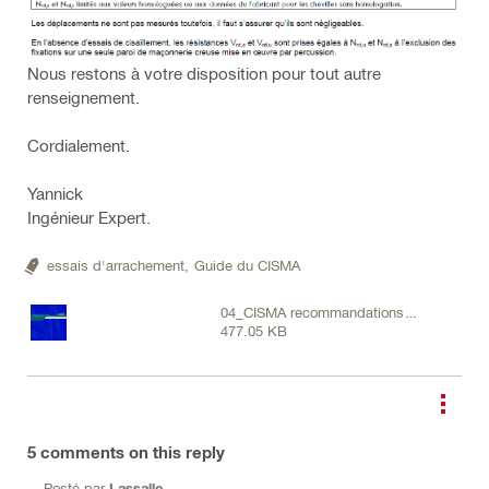
Nous restons à votre disposition pour tout autre
renseignement.
Cordialement.
Yannick
Ingénieur Expert.
essais d'arrachement,
Guide du CISMA
04_CISMA recommandations
477.05 KB
Chevilles_essais_chantier_2013.pdf
5
comments on this reply
Posté par
Lassalle