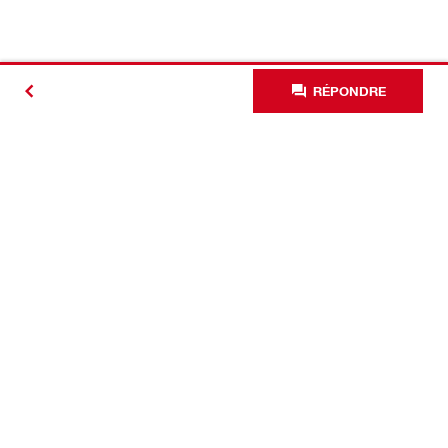
RÉPONDRE
#Making
Construction
Better