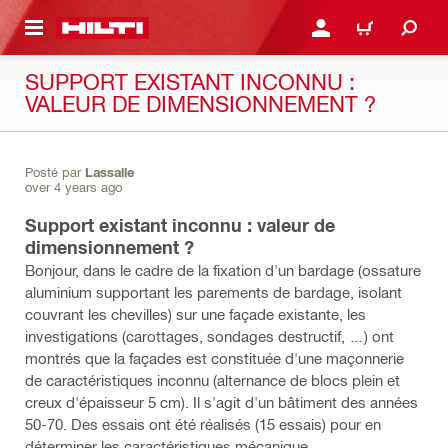
RETOUR
SE CONNECTER OU S'IN
PANIER
SUPPORT EXISTANT INCONNU :
VALEUR DE DIMENSIONNEMENT ?
Posté par
Lassalle
over 4 years ago
Support existant inconnu : valeur de
dimensionnement ?
Bonjour, dans le cadre de la fixation d'un bardage (ossature
aluminium supportant les parements de bardage, isolant
couvrant les chevilles) sur une façade existante, les
investigations (carottages, sondages destructif, …) ont
montrés que la façades est constituée d'une maçonnerie
de caractéristiques inconnu (alternance de blocs plein et
creux d'épaisseur 5 cm). Il s'agit d'un bâtiment des années
50-70. Des essais ont été réalisés (15 essais) pour en
déterminer les caractéristiques mécanique.