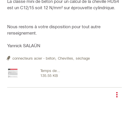
La classe mini de béton pour un calcul de la cheville HUS4
est un C12/15 soit 12 N/mm² sur éprouvette cylindrique.
Nous restons à votre disposition pour tout autre
renseignement.
Yannick SALAÜN
connecteurs acier - béton,
Chevilles,
séchage
Temps de
135.55 KB
séchage
béton.png