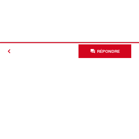
RÉPONDRE
#Making
Construction