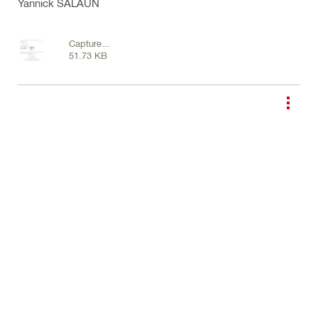
Yannick SALAÜN
Capture
51.73 KB
1.JPG