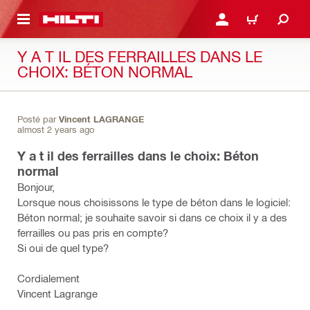
RETOUR
SE CONNECTER OU S'IN
PANIER
Y A T IL DES FERRAILLES DANS LE
CHOIX: BÉTON NORMAL
Posté par
Vincent LAGRANGE
almost 2 years ago
Y a t il des ferrailles dans le choix: Béton
normal
Bonjour,
Lorsque nous choisissons le type de béton dans le logiciel:
Béton normal; je souhaite savoir si dans ce choix il y a des
ferrailles ou pas pris en compte?
Si oui de quel type?
Cordialement
Vincent Lagrange