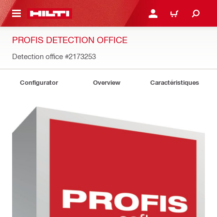
RETOUR
SE CONNECTER OU S'IN
PANIER
PROFIS DETECTION OFFICE
Detection office
#2173253
Configurator
Overview
Caractéristiques