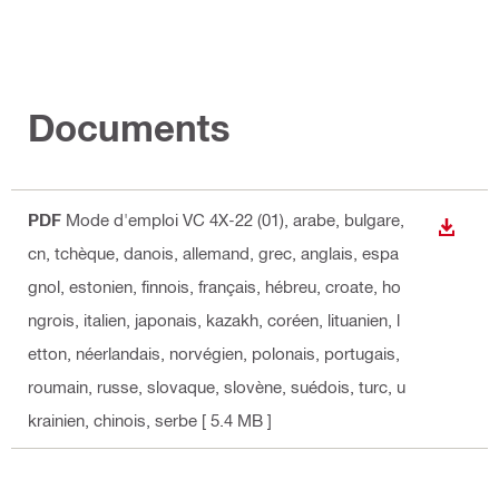
Documents
PDF
Mode d'emploi VC 4X-22 (01)
, arabe, bulgare,
TÉLÉC
cn, tchèque, danois, allemand, grec, anglais, espa
gnol, estonien, finnois, français, hébreu, croate, ho
ngrois, italien, japonais, kazakh, coréen, lituanien, l
etton, néerlandais, norvégien, polonais, portugais,
roumain, russe, slovaque, slovène, suédois, turc, u
krainien, chinois, serbe
[ 5.4 MB ]