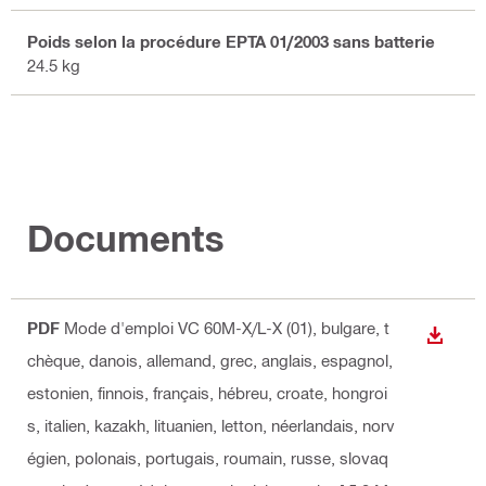
Poids selon la procédure EPTA 01/2003 sans batterie
24.5 kg
Documents
PDF
Mode d'emploi VC 60M-X/L-X (01)
, bulgare, t
TÉLÉC
chèque, danois, allemand, grec, anglais, espagnol,
estonien, finnois, français, hébreu, croate, hongroi
s, italien, kazakh, lituanien, letton, néerlandais, norv
égien, polonais, portugais, roumain, russe, slovaq