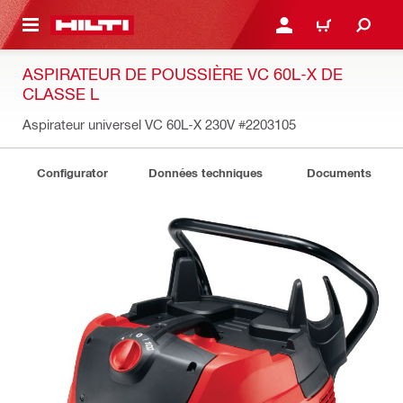
RETOUR
SE CONNECTER OU S'IN
PANIER
ASPIRATEUR DE POUSSIÈRE VC 60L-X DE
CLASSE L
Aspirateur universel VC 60L-X 230V
#2203105
Configurator
Données techniques
Documents