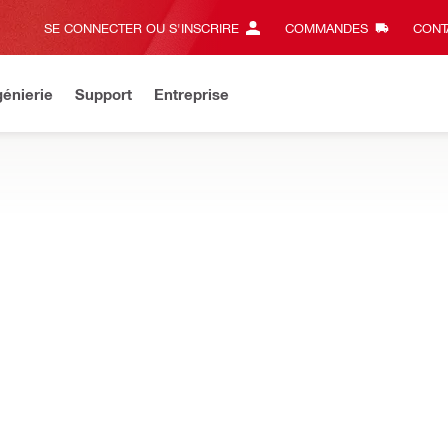
SE CONNECTER OU S'INSCRIRE
COMMANDES
CONT
énierie
Support
Entreprise
OMATIQUE
vacuer la laitance lors du forage par carottage diamant, sans mont
NOUVEAU
e récupération d'eau DD-WCS-67
Pour utilisation avec
DD 110-W, DD 120, DD 15