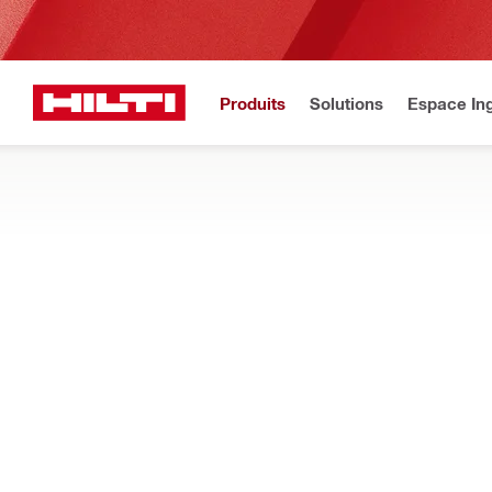
Produits
Solutions
Espace Ing
Accueil
Produits
Gestion de la poussière et de l’eau
COLLECTEURS D'EAU À FIXATION AUT
Nos collecteurs d'eau avec aspiration intégrée permettent d'é
carotteuses
Filtres
Système d
Types
Barrages en forme de V (2)