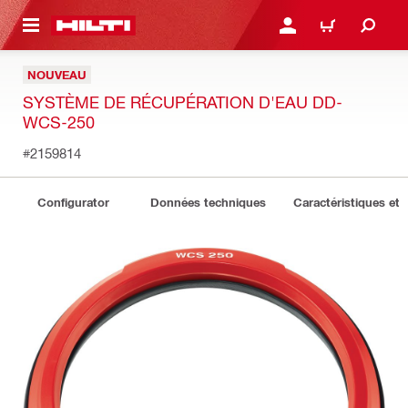
RETOUR
SE CONNECTER OU S'IN
PANIER
NOUVEAU
SYSTÈME DE RÉCUPÉRATION D'EAU DD-
WCS-250
#2159814
Configurator
Données techniques
Caractéristiques et 