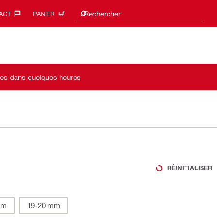
Search suggestions
Rechercher
ACT‎
PANIER
bles dans quelques heures
RÉINITIALISER
mm
19-20 mm