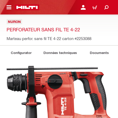
RETOUR
SE CONNECTER OU S'IN
PANIER
NURON
PERFORATEUR SANS FIL TE 4-22
Marteau perfor. sans fil TE 4-22 carton
#2253088
Configurator
Données techniques
Documents