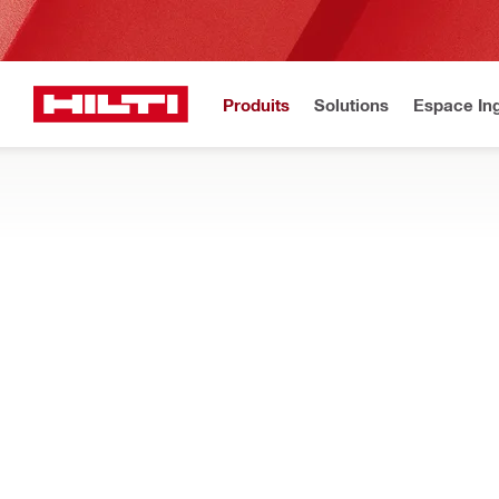
Produits
Solutions
Espace Ing
Accueil
Produits
Coupe-feu et protection contre l'incendie
FEUILLES COUPE-FEU
Que vous ayez besoin de calfeutrer des boitiers électriques ou d
disques coupe-feu
Filtres
CFS-P BA
Types
Bandages de colmatage (1)