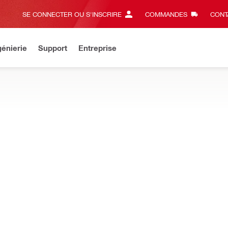
SE CONNECTER OU S'INSCRIRE
COMMANDES
CONT
énierie
Support
Entreprise
es petites pénétrations de câbles, vous trouverez la solution ici ave
Dimensions (LxlxH)
5000 x 100 x 3 mm