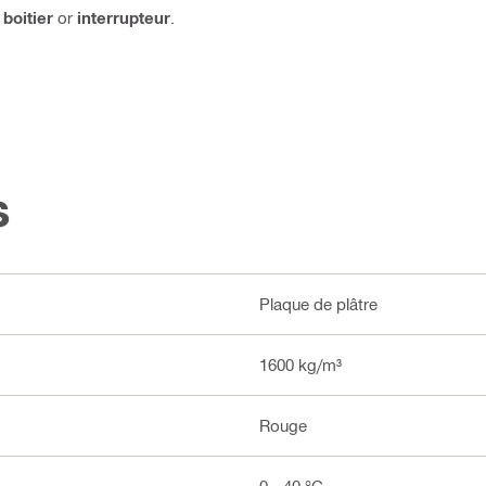
,
boitier
or
interrupteur
.
s
Plaque de plâtre
1600 kg/m³
Rouge