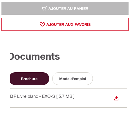
AJOUTER AU PANIER
AJOUTER AUX FAVORIS
Documents
Brochure
Mode d'emploi
PDF
Livre blanc - EXO-S
[ 5.7 MB ]
TÉLÉC