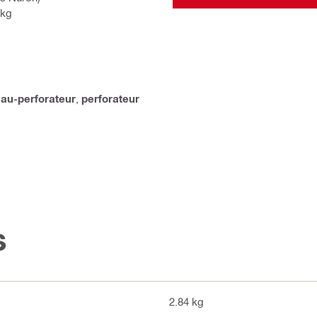
 kg
au-perforateur
,
perforateur
s
2.84 kg