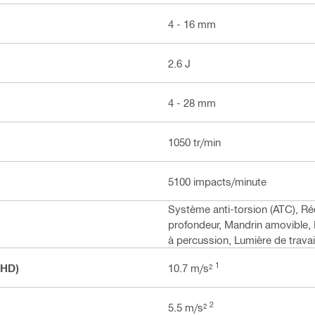
4 - 16 mm
2.6 J
4 - 28 mm
1050 tr/min
5100 impacts/minute
Système anti-torsion (ATC), Ré
profondeur, Mandrin amovible,
à percussion, Lumière de trava
1
 HD)
10.7 m/s²
2
5.5 m/s²