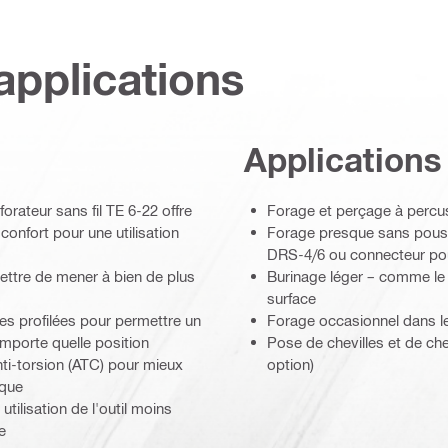
applications
Applications
rateur sans fil TE 6-22 offre
Forage et perçage à percus
confort pour une utilisation
Forage presque sans pouss
DRS-4/6 ou connecteur pou
ettre de mener à bien de plus
Burinage léger – comme le r
surface
nées profilées pour permettre un
Forage occasionnel dans le 
importe quelle position
Pose de chevilles et de ch
ti-torsion (ATC) pour mieux
option)
oque
tilisation de l'outil moins
e