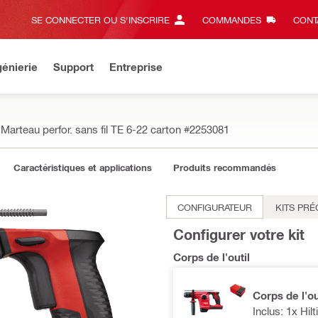
SE CONNECTER OU S'INSCRIRE
COMMANDES
CONT
énierie
Support
Entreprise
Marteau perfor. sans fil TE 6-22 carton
#2253081
Caractéristiques et applications
Produits recommandés
CONFIGURATEUR
KITS PR
Configurer votre kit
Corps de l'outil
Corps de l'ou
Inclus: 1x Hilt