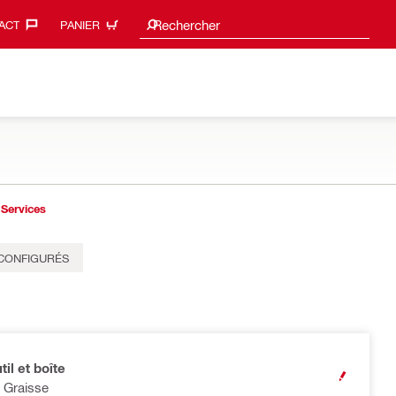
Search suggestions
Rechercher
ACT‎
PANIER
Services
ÉCONFIGURÉS
til et boîte
OPEN MODA
i Graisse