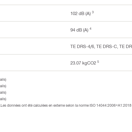
3
102 dB (A)
4
94 dB (A)
TE DRS-4/6, TE DRS-C, TE D
5
23.07 kgCO2
ils)
ils)
ils)
ils)
3).Les données ont été calculées en externe selon la norme ISO 14044:2006+A1:2018 