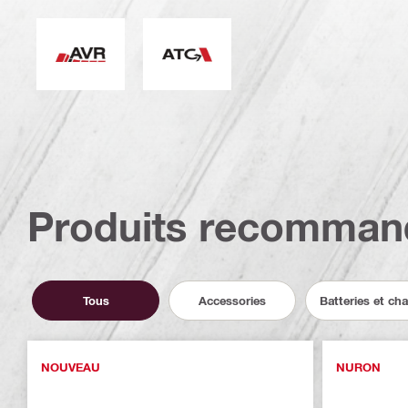
Réduction active des vibrations
Système anti-torsion (ATC)
Produits recomman
Tous
Accessories
Batteries et ch
NOUVEAU
NURON