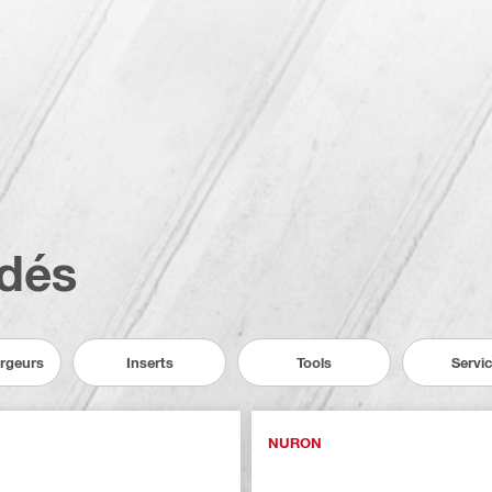
dés
argeurs
Inserts
Tools
Servi
NURON