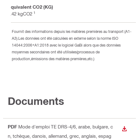
Équivalent CO2 (KG)
1
9.42 kgCO2
Fournit des informations depuis les matières premières au transport (A1-
A3).Les données ont été calculées en externe selon la norme ISO
14044:2006+A1:2018 avec le logiciel GaBi alors que des données
moyennes secondaires ont été utilisées(processus de
production,émissions des matières premières,etc.)
Documents
PDF
Mode d'emploi TE DRS-4/6
, arabe, bulgare, c
TÉLÉC
n, tchèque, danois, allemand, grec, anglais, espag