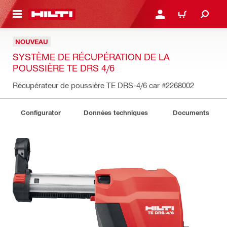
RETOUR
SE CONNECTER OU S'IN
PANIER
NOUVEAU
SYSTÈME DE RÉCUPÉRATION DE LA
POUSSIÈRE TE DRS 4/6
Récupérateur de poussière TE DRS-4/6 car
#2268002
Configurator
Données techniques
Documents