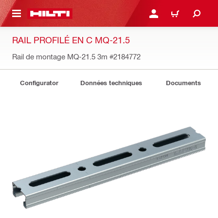
RETOUR
SE CONNECTER OU S'IN
PANIER
RAIL PROFILÉ EN C MQ-21.5
Rail de montage MQ-21.5 3m
#2184772
Configurator
Données techniques
Documents