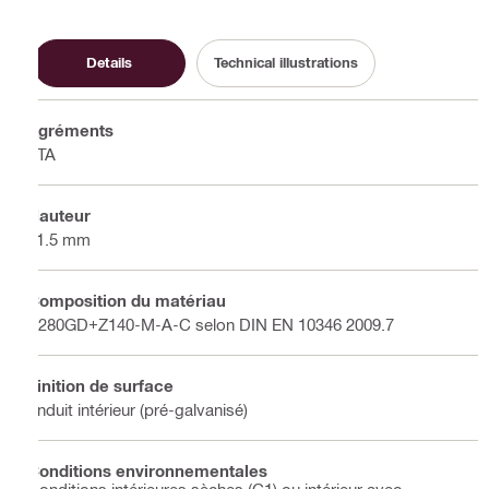
Details
Technical illustrations
Agréments
ETA
Hauteur
21.5 mm
Composition du matériau
S280GD+Z140-M-A-C selon DIN EN 10346 2009.7
Finition de surface
Enduit intérieur (pré-galvanisé)
Conditions environnementales
Conditions intérieures sèches (C1) ou intérieur avec