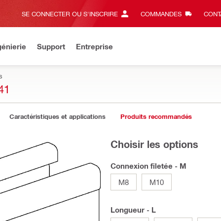
SE CONNECTER OU S'INSCRIRE
COMMANDES
CONT
énierie
Support
Entreprise
s
41
Caractéristiques et applications
Produits recommandés
Choisir les options
Connexion filetée - M
M8
M10
Longueur - L