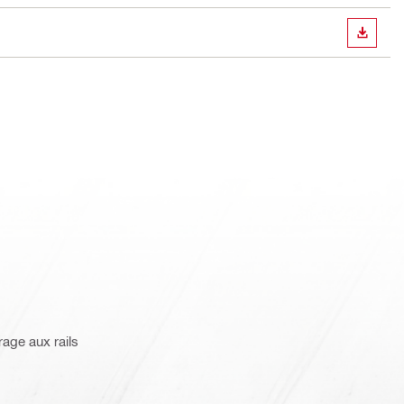
TÉLÉC
rage aux rails