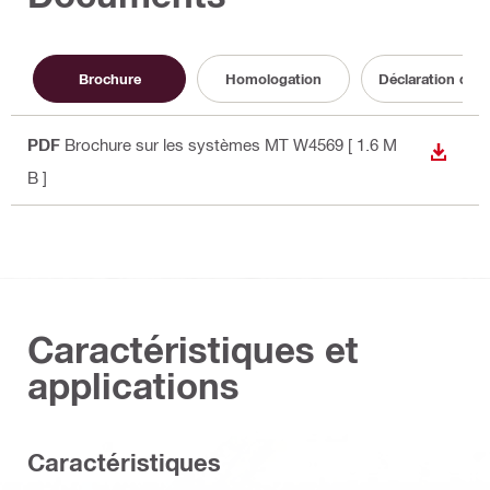
Brochure
Homologation
Déclaration de 
PDF
Brochure sur les systèmes MT W4569
[ 1.6 M
TÉLÉC
B ]
Caractéristiques et
applications
Caractéristiques