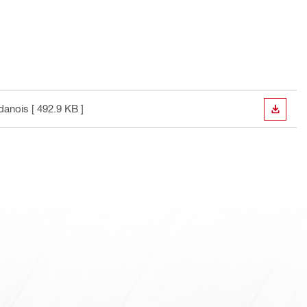
 danois
[ 492.9 KB ]
TÉLÉC