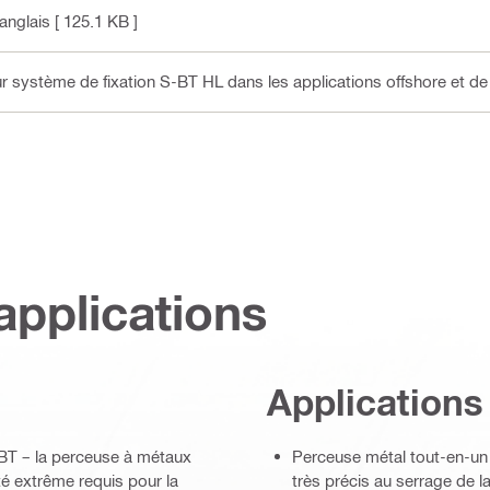
 anglais
[ 125.1 KB ]
ystème de fixation S-BT HL dans les applications offshore et de 
applications
Applications
S-BT – la perceuse à métaux
Perceuse métal tout-en-un 
ité extrême requis pour la
très précis au serrage de la