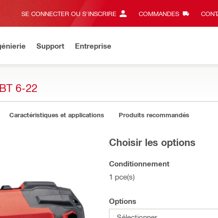
SE CONNECTER OU S'INSCRIRE
COMMANDES
CONT
énierie
Support
Entreprise
BT 6-22
Caractéristiques et applications
Produits recommandés
Choisir les options
Conditionnement
1 pce(s)
Options
Sélectionner