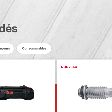
dés
argeurs
Consommables
NOUVEAU