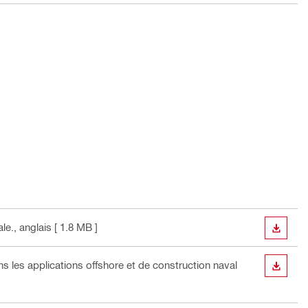
le.
, anglais
[ 1.8 MB ]
TÉLÉC
es applications offshore et de construction naval
TÉLÉC