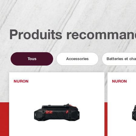
Produits recomman
Tous
Accessories
Batteries et ch
NURON
NURON