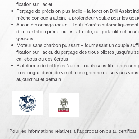
fixation sur l'acier
Perçage de précision plus facile – la fonction Drill Assist indi
mèche conique a atteint la profondeur voulue pour les gou
Aucun étalonnage requis – l'outil s'arrête automatiquement
d'implantation prédéfinie est atteinte, ce qui facilite et accél
goujons
Moteur sans charbon puissant – fournissant un couple suffi
fixation sur l'acier, du perçage des trous pilotes jusqu'au 
caillebotis ou des écrous
Plateforme de batteries Nuron – outils sans fil et sans co
plus longue durée de vie et à une gamme de services vous 
aujourd'hui et demain
American Bureau of Shipping
Bureau Veritas
Pour les informations relatives à l'approbation ou au certificat, v