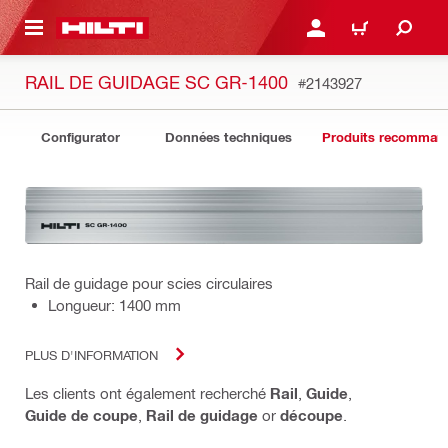
RETOUR
SE CONNECTER OU S'IN
PANIER
RAIL DE GUIDAGE SC GR-1400
#2143927
Configurator
Données techniques
Produits recomman
Rail de guidage pour scies circulaires
Longueur: 1400 mm
PLUS D'INFORMATION
Les clients ont également recherché
Rail
,
Guide
,
Guide de coupe
,
Rail de guidage
or
découpe
.