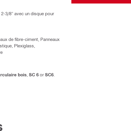
| 2-3/8" avec un disque pour
eaux de fibre-ciment, Panneaux
astique, Plexiglass,
re
irculaire bois
,
SC 6
or
SC6
.
s