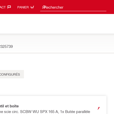
Search suggestions
Rechercher
ACT‎
PANIER
2325739
ÉCONFIGURÉS
til et boîte
OPEN MODA
me scie circ. SCBW WU SPX 165 A, 1x Butée parallèle