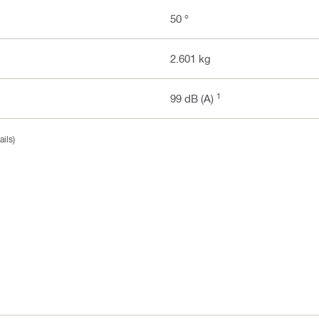
50 °
2.601 kg
1
99 dB (A)
ils)