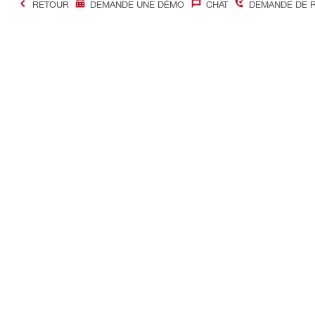
RETOUR
DEMANDE UNE DÉMO
CHAT
DEMANDE DE 
#Making Constructi
Contact
Accès rapi
Contactez-nous
Mon compte
Points de vente
Mes command
Être rappelé immédiatement
Mon parc ma