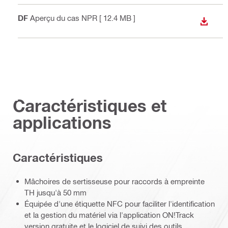
PDF
Aperçu du cas NPR
[ 12.4 MB ]
TÉLÉC
Caractéristiques et
applications
Caractéristiques
Mâchoires de sertisseuse pour raccords à empreinte
TH jusqu'à 50 mm
Équipée d'une étiquette NFC pour faciliter l'identification
et la gestion du matériel via l'application ON!Track
version gratuite et le logiciel de suivi des outils