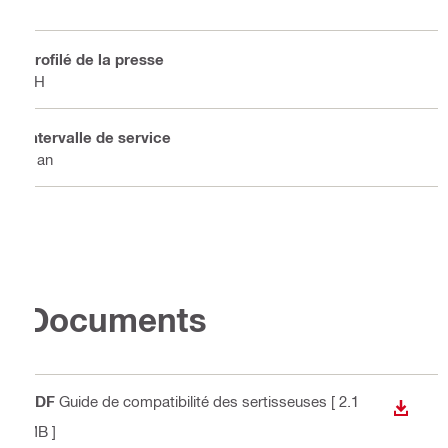
Profilé de la presse
TH
Intervalle de service
1 an
Documents
PDF
Guide de compatibilité des sertisseuses
[ 2.1
TÉLÉC
MB ]