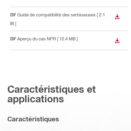
PDF
Guide de compatibilité des sertisseuses
[ 2.1
TÉLÉC
MB ]
PDF
Aperçu du cas NPR
[ 12.4 MB ]
TÉLÉC
Caractéristiques et
applications
Caractéristiques