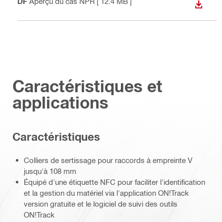
PDF
Aperçu du cas NPR
[ 12.4 MB ]
TÉLÉC
Caractéristiques et
applications
Caractéristiques
Colliers de sertissage pour raccords à empreinte V
jusqu'à 108 mm
Équipé d'une étiquette NFC pour faciliter l'identification
et la gestion du matériel via l'application ON!Track
version gratuite et le logiciel de suivi des outils
ON!Track