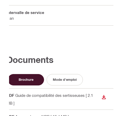
Intervalle de service
1 an
Documents
Brochure
Mode d'emploi
PDF
Guide de compatibilité des sertisseuses
[ 2.1
TÉLÉC
MB ]