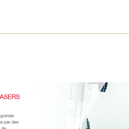
LASERS
 grande 
e par des 
 de 