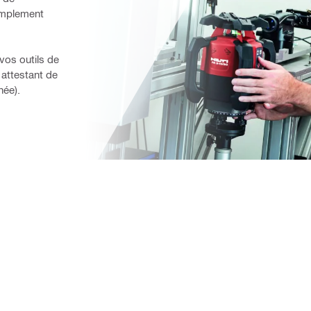
mplement 
vos outils de 
 attestant de 
née).