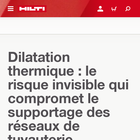
RETOUR
SE CONNECTER OU S'IN
PANIER
Dilatation
thermique : le
risque invisible qui
compromet le
supportage des
réseaux de
tuyauterie