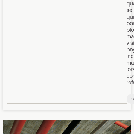
quo
se
qui
por
bl
ma
vis
ph
inc
mat
lor
con
ref
S
u
p
p
o
rt