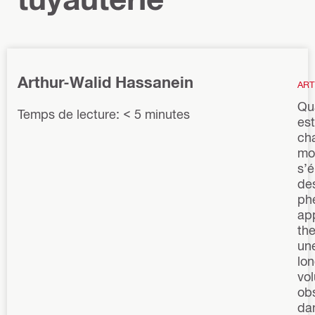
Arthur-Walid Hassanein
ART
Qu
Temps de lecture: < 5 minutes
est
cha
mol
s’é
de
ph
app
th
un
lo
vo
obs
dan