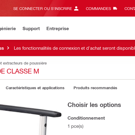
SE CONNECTER OU S'INSCRIRE
COMMANDES
CONT
énierie
Support
Entreprise
ss
Les fonctionnalités de connexion et d'achat seront disponi
et extracteurs de poussière
DE CLASSE M
Caractéristiques et applications
Produits recommandés
Choisir les options
Conditionnement
1 pce(s)