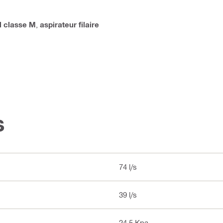
l classe M
,
aspirateur filaire
s
74 l/s
39 l/s
24.5 Kpa