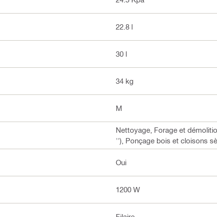
22.8 l
30 l
34 kg
M
Nettoyage, Forage et démolitio
''), Ponçage bois et cloisons 
Oui
1200 W
Filaire