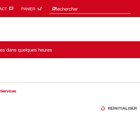
Search suggestions
Rechercher
ACT‎
PANIER
bles dans quelques heures
Services
RÉINITIALISER