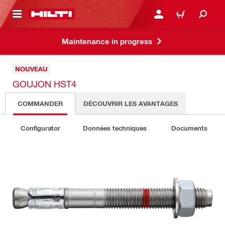
RETOUR
SE CONNECTER OU S'IN
PANIER
Maintenance in progress
NOUVEAU
GOUJON HST4
COMMANDER
DÉCOUVRIR LES AVANTAGES
Configurator
Données techniques
Documents