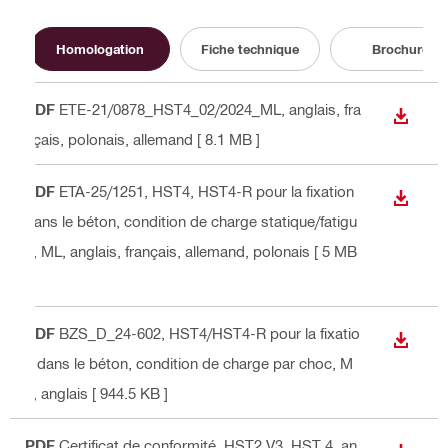
Homologation
Fiche technique
Brochure
PDF
ETE-21/0878_HST4_02/2024_ML
, anglais, fra
TÉLÉC
nçais, polonais, allemand
[ 8.1 MB ]
PDF
ETA-25/1251, HST4, HST4-R pour la fixation
TÉLÉC
dans le béton, condition de charge statique/fatigu
e, ML
, anglais, français, allemand, polonais
[ 5 MB
]
PDF
BZS_D_24-602, HST4/HST4-R pour la fixatio
TÉLÉC
n dans le béton, condition de charge par choc, M
L
, anglais
[ 944.5 KB ]
PDF
Certificat de conformité_HST2 V3_HST 4
, an